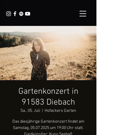
Gartenkonzert in
91583 Diebach
Sa., 05. Juli
  |  
Hofackers Garten
Das diesjährige Gartenkonzert findet am
Samstag, 05.07.2025 um 19:00 Uhr statt.
Gastkünstler: Kuno Seebaß