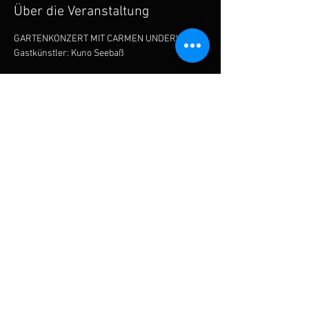
Über die Veranstaltung
GARTENKONZERT MIT CARMEN UNDERWATER
Gastkünstler: Kuno Seebaß
📆 Datum:
 Samstag, 05 JUL 25
⏰ Start: 
19h, Dauer: ca. 2h
🎯 Treffpunkt: 
Hofackers Garten, Lohrer Str. 3, 
91583 Diebach
Map 👇
Mehr anzeigen
Diese Veranstaltung teilen